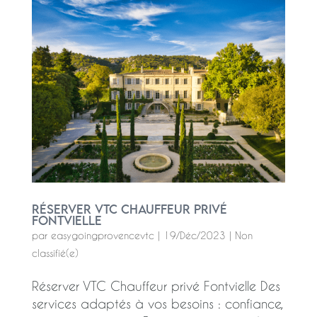
Réserver VTC Chauffeur privé
Fontvielle
par
easygoingprovencevtc
|
19/Déc/2023
|
Non
classifié(e)
Réserver VTC Chauffeur privé Fontvielle Des
services adaptés à vos besoins : confiance,