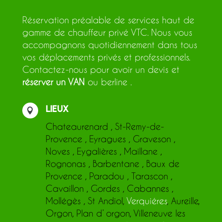
Réservation préalable de services haut de
gamme de chauffeur privé VTC. Nous vous
accompagnons quotidiennement dans tous
vos déplacements privés et professionnels.
Contactez-nous pour avoir un devis et
réserver un VAN
ou berline .
Lieux

Chateaurenard
,
St-Remy-de-
Provence
,
Eyragues
,
Graveson
,
Noves
,
Eygalières
,
Maillane
,
Rognonas
,
Barbentane
,
Baux de
Provence
,
Paradou
,
Tarascon
,
Cavaillon
,
Gordes
,
Cabannes
,
Mollégès
,
St Andiol
,
Verquiéres
,
Aureille
,
Orgon
,
Plan d’ orgon
,
Villeneuve les