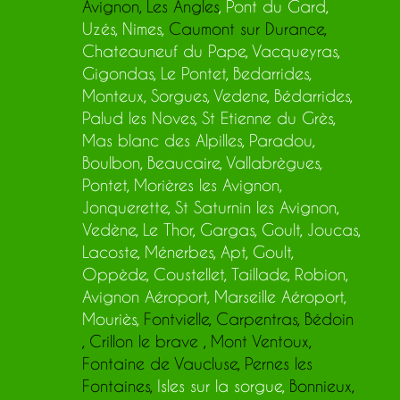
Avignon
,
Les Angles
, Pont du Gard,
Uzés, Nimes,
Caumont sur Durance
,
Chateauneuf du Pape, Vacqueyras,
Gigondas, Le Pontet, Bedarrides,
Monteux, Sorgues, Vedene, Bédarrides,
Palud les Noves, St Etienne du Grès,
Mas blanc des Alpilles, Paradou,
Boulbon, Beaucaire, Vallabrègues,
Pontet, Morières les Avignon,
Jonquerette, St Saturnin les Avignon,
Vedène, Le Thor, Gargas, Goult, Joucas,
Lacoste, Ménerbes, Apt, Goult,
Oppède, Coustellet, Taillade, Robion,
Avignon Aéroport, Marseille Aéroport,
Mouriès,
Fontvielle
,
Carpentras
,
Bédoi
n
,
Crillon le brave
,
Mont Ventoux
,
Fontaine de Vaucluse
,
Pernes les
Fontaines
,
Isles sur la sorgue,
Bonnieux
,