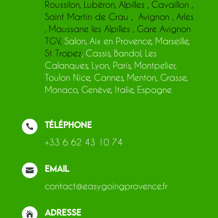
Roussilon
,
Lubèron
,
Alpilles
,
Cavaillon
,
Saint Martin de Crau
,
Avignon
,
Arles
,
Maussane les Alpilles
, Gare
Avignon
TGV
,
Salon, Aix en Provence, Marseille,
St Tropez
, Cassis, Bandol, Les
Calanques, Lyon, Paris, Montpelier,
Toulon Nice, Cannes, Menton, Grasse,
Monaco, Genève, Italie, Espagne
Téléphone

+33 6 62 43 10 74
Email

contact@easygoingprovence.fr
adresse
