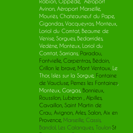
Robion, Oppède, Aéroport
Avinon, Aéroport Marseille,
Mouriès, Chateauneuf du Pape,
Gigondas, Vacqueyras, Monteux,
Loriol du Comtat, Beaume de
Venise, Sorgues, Bedarrides,
Vedène, Monteux, Loriol du
Comtat, Sarrians,
Paradou
,
Fontvielle
,
Carpentras
,
Bédoin
,
Crillon le brave
,
Mont Ventoux
,
Le
Thor, Isles sur la Sorgue,
Fontaine
de Vaucluse
,
Pernes les Fontaines
,
Monteux,
Gargas,
Bonnieux
,
Roussilon
,
Lubèron
,
Alpilles
,
Cavaillon
,
Saint Martin de
Crau
,
Avignon
,
Arles
, Salon, Aix en
Provence,
Marseille, Cassis,
Bandol, Les Calanques, Toulon
,
St