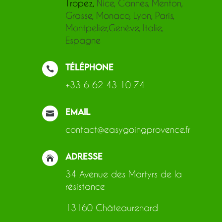
Tropez
,
Nice, Cannes, Menton,
Grasse, Monaco,
Lyon, Paris,
Montpelier,Genève, Italie,
Espagne
Téléphone

+33 6 62 43 10 74
Email

contact@easygoingprovence.fr
Adresse

34 Avenue des Martyrs de la
résistance
13160 Châteaurenard