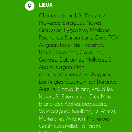
Lieux

Chateaurenard
,
St-Remy-de-
Provence
,
Eyragues
,
Noves
,
Graveson
,
Eygalières
,
Maillane
,
Rognonas
,
Barbentane
,
Gare TGV
Avignon
,
Baux de Provence
,
Noves,
Tarascon
,
Cavaillon
,
Gordes
,
Cabannes
,
Mollégès
,
St
Andiol
,
Orgon
,
Plan
d’orgon
,
Villeneuve les Avignon
,
Les Angles
,
Caumont sur Durance
,
Aureille
,
Cheval blanc, Palud les
Noves, St Etienne du Grès, Mas
blanc des Alpilles, Beaucaire,
Vallabrègues, Boulbon, Le Pontet,
Morière les Avignon,
Ménerbes
,
Goult, Coustellet, Taillades,