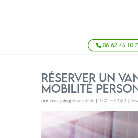
06 62 43 10 
Réserver un VAN
Mobilité Perso
par
easygoingprovencevtc
|
31/Oct/2023
|
Rés