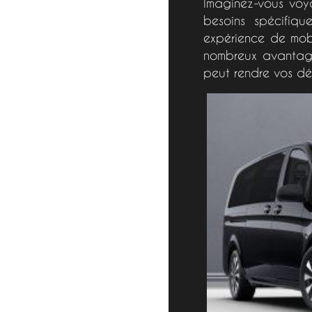
Imaginez-vous voy
besoins spécifiq
expérience de mobil
nombreux avantage
peut rendre vos dé