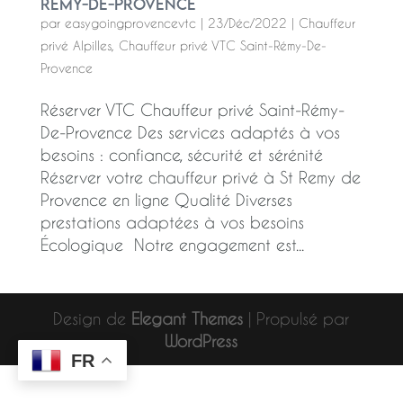
Rémy-De-Provence
par
easygoingprovencevtc
|
23/Déc/2022
|
Chauffeur
privé Alpilles
,
Chauffeur privé VTC Saint-Rémy-De-
Provence
Réserver VTC Chauffeur privé Saint-Rémy-
De-Provence Des services adaptés à vos
besoins : confiance, sécurité et sérénité
Réserver votre chauffeur privé à St Remy de
Provence en ligne Qualité Diverses
prestations adaptées à vos besoins
Écologique Notre engagement est...
Design de
Elegant Themes
| Propulsé par
WordPress
FR