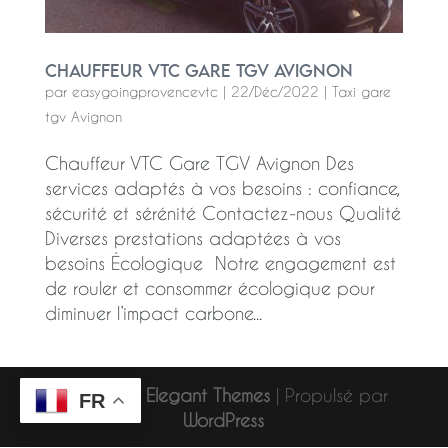
Chauffeur VTC Gare TGV Avignon
par
easygoingprovencevtc
|
22/Déc/2022
|
Taxi gare
tgv Avignon
Chauffeur VTC Gare TGV Avignon Des
services adaptés à vos besoins : confiance,
sécurité et sérénité Contactez-nous Qualité
Diverses prestations adaptées à vos
besoins Écologique Notre engagement est
de rouler et consommer écologique pour
diminuer l’impact carbone...
Design de
Elegant Themes
| Propulsé par
FR
WordPress