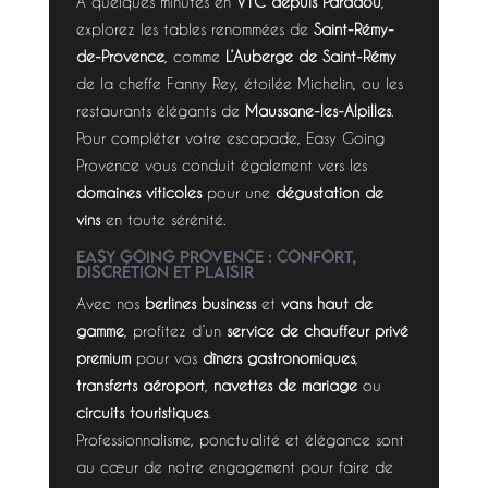
À quelques minutes en
VTC depuis Paradou
,
explorez les tables renommées de
Saint-Rémy-
de-Provence
, comme
L’Auberge de Saint-Rémy
de la cheffe Fanny Rey, étoilée Michelin, ou les
restaurants élégants de
Maussane-les-Alpilles
.
Pour compléter votre escapade, Easy Going
Provence vous conduit également vers les
domaines viticoles
pour une
dégustation de
vins
en toute sérénité.
Easy Going Provence : confort,
discrétion et plaisir
Avec nos
berlines business
et
vans haut de
gamme
, profitez d’un
service de chauffeur privé
premium
pour vos
dîners gastronomiques
,
transferts aéroport
,
navettes de mariage
ou
circuits touristiques
.
Professionnalisme, ponctualité et élégance sont
au cœur de notre engagement pour faire de