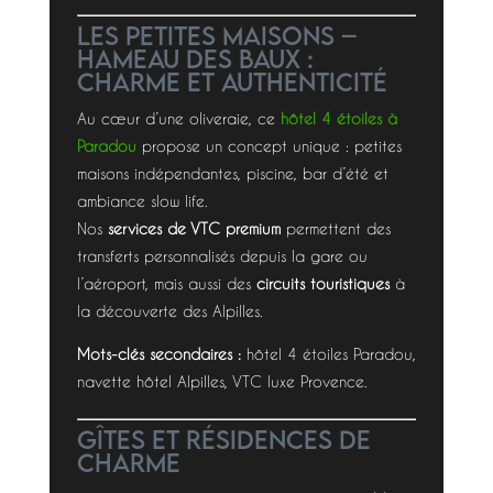
Les Petites Maisons –
Hameau des Baux :
charme et authenticité
Au cœur d’une oliveraie, ce
hôtel 4 étoiles à
Paradou
propose un concept unique : petites
maisons indépendantes, piscine, bar d’été et
ambiance slow life.
Nos
services de VTC premium
permettent des
transferts personnalisés depuis la gare ou
l’aéroport, mais aussi des
circuits touristiques
à
la découverte des Alpilles.
Mots-clés secondaires :
hôtel 4 étoiles Paradou,
navette hôtel Alpilles, VTC luxe Provence.
Gîtes et résidences de
charme