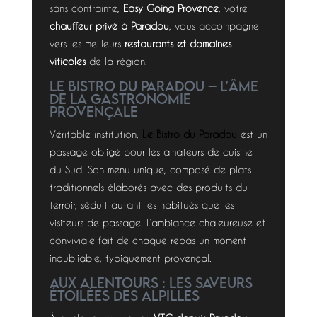
sans contrainte,
Easy Going Provence
, votre
chauffeur privé à Paradou
, vous accompagne
vers les meilleurs
restaurants et domaines
viticoles
de la région.
Le Bistro du Paradou – L’âme
de la gastronomie
provençale
Véritable institution,
Le Bistro du Paradou
est un
passage obligé pour les amateurs de cuisine
du Sud. Son menu unique, composé de plats
traditionnels élaborés avec des produits du
terroir, séduit autant les habitués que les
visiteurs de passage. L’ambiance chaleureuse et
conviviale fait de chaque repas un moment
inoubliable, typiquement provençal.
Aux alentours : les saveurs
étoilées des Alpilles