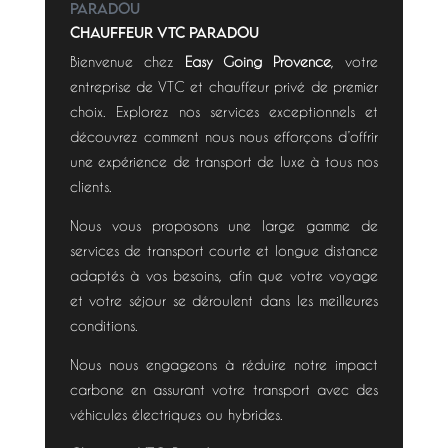
PARADOU
CHAUFFEUR VTC PARADOU
Bienvenue chez
Easy Going Provence
, votre
entreprise de VTC et chauffeur privé de premier
choix. Explorez nos services exceptionnels et
découvrez comment nous nous efforçons d’offrir
une expérience de transport de luxe à tous nos
clients.
Nous vous proposons une large gamme de
services de transport courte et longue distance
adaptés à vos besoins, afin que votre voyage
et votre séjour se déroulent dans les meilleures
conditions.
Nous nous engageons à réduire notre impact
carbone en assurant votre transport avec des
véhicules électriques ou hybrides.