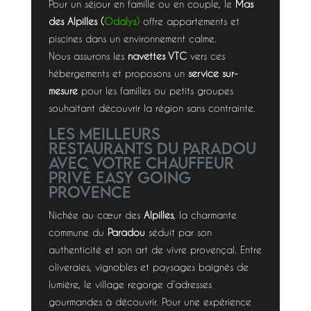
Pour un séjour en famille ou en couple, le
Mas
des Alpilles (
Odalys)
offre appartements et
piscines dans un environnement calme.
Nous assurons les
navettes VTC
vers ces
hébergements et proposons un
service sur-
mesure
pour les familles ou petits groupes
souhaitant découvrir la région sans contrainte.
Les meilleurs
restaurants du Paradou
avec votre chauffeur
privé Easy Going
Provence
Nichée au cœur des
Alpilles
, la charmante
commune du
Paradou
séduit par son
authenticité et son art de vivre provençal. Entre
oliveraies, vignobles et paysages baignés de
lumière, le village regorge d’adresses
gourmandes à découvrir. Pour une expérience