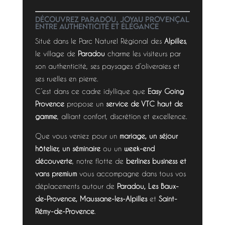
Découvrez Paradou, joyau provençal
entre authenticité et élégance
Situé dans le Parc Naturel Régional des
Alpilles
,
le village de
Paradou
charme les visiteurs par
son authenticité, ses paysages d’oliveraies et
ses ruelles en pierre.
C’est dans ce cadre idyllique que
Easy Going
Provence
propose un
service de VTC haut de
gamme
, alliant confort, discrétion et excellence.
Que vous veniez pour un
mariage, un séjour
hôtelier, un séminaire
ou un
week-end
découverte
, notre flotte de
berlines business et
vans premium
vous accompagne dans tous vos
déplacements autour de
Paradou, Les Baux-
de-Provence, Maussane-les-Alpilles
et
Saint-
Rémy-de-Provence
.