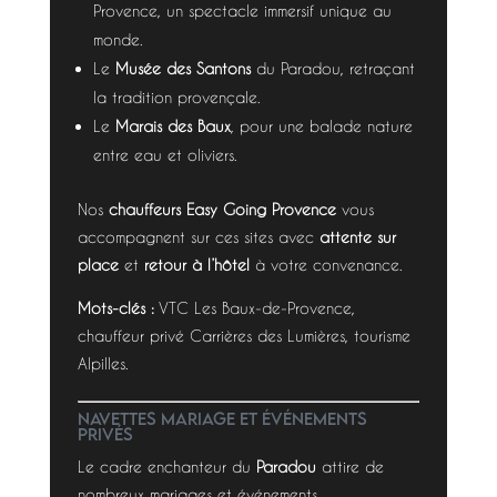
Provence, un spectacle immersif unique au
monde.
Le
Musée des Santons
du Paradou, retraçant
la tradition provençale.
Le
Marais des Baux
, pour une balade nature
entre eau et oliviers.
Nos
chauffeurs Easy Going Provence
vous
accompagnent sur ces sites avec
attente sur
place
et
retour à l’hôtel
à votre convenance.
Mots-clés :
VTC Les Baux-de-Provence,
chauffeur privé Carrières des Lumières, tourisme
Alpilles.
Navettes mariage et événements
privés
Le cadre enchanteur du
Paradou
attire de
nombreux mariages et événements.