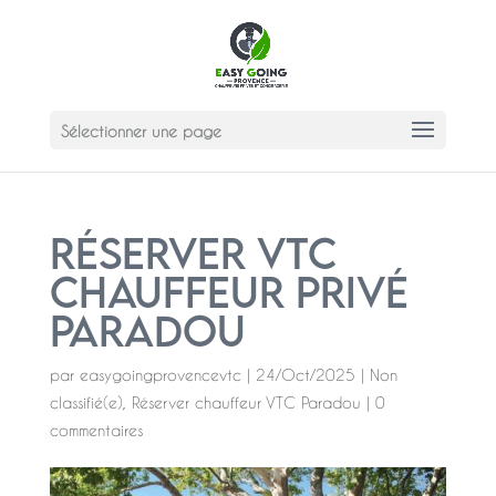
Sélectionner une page
Réserver VTC
Chauffeur privé
Paradou
par
easygoingprovencevtc
|
24/Oct/2025
|
Non
classifié(e)
,
Réserver chauffeur VTC Paradou
|
0
commentaires