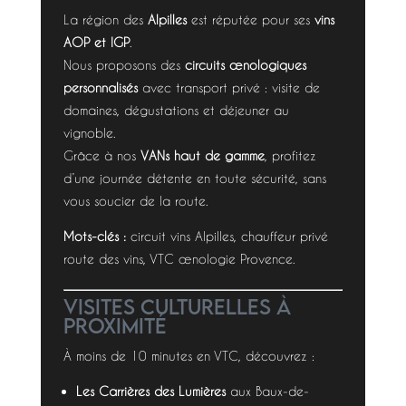
La région des
Alpilles
est réputée pour ses
vins
AOP et IGP
.
Nous proposons des
circuits œnologiques
personnalisés
avec transport privé : visite de
domaines, dégustations et déjeuner au
vignoble.
Grâce à nos
VANs haut de gamme
, profitez
d’une journée détente en toute sécurité, sans
vous soucier de la route.
Mots-clés :
circuit vins Alpilles, chauffeur privé
route des vins, VTC œnologie Provence.
Visites culturelles à
proximité
À moins de 10 minutes en VTC, découvrez :
Les Carrières des Lumières
aux Baux-de-