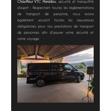
Chauffeur VTC Paradou
, sécurité et tranquillité
d’esprit : Respectant toutes les réglementations
de transport de personne,
nous
avons
également
souscrit
toutes
les
assurances
obligatoires
pour
nos
prestations
de
transport
de
personnes
afin
d’assurer votre
sécurité
et
votre
voyage
.