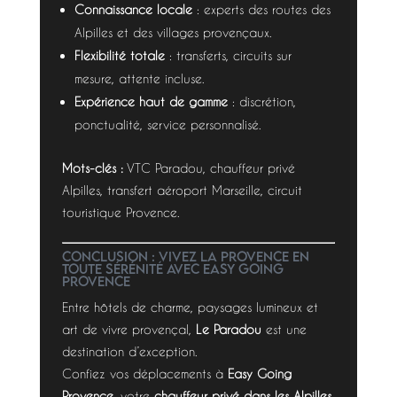
Connaissance locale
: experts des routes des
Alpilles et des villages provençaux.
Flexibilité totale
: transferts, circuits sur
mesure, attente incluse.
Expérience haut de gamme
: discrétion,
ponctualité, service personnalisé.
Mots-clés :
VTC Paradou, chauffeur privé
Alpilles, transfert aéroport Marseille, circuit
touristique Provence.
Conclusion : vivez la Provence en
toute sérénité avec Easy Going
Provence
Entre hôtels de charme, paysages lumineux et
art de vivre provençal,
Le Paradou
est une
destination d’exception.
Confiez vos déplacements à
Easy Going
Provence
, votre
chauffeur privé dans les Alpilles
,