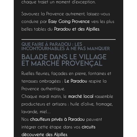
chaque trajet un moment d’exception.
Savourez la Provence autrement, laissez-vous
conduire par
Easy Going Provence
vers les plus
belles tables du
Paradou et des Alpilles
.
Que faire à Paradou : les
incontournables à ne pas manquer
Balade dans le village
et marché provençal
Ruelles fleuries, façades en pierre, fontaines et
terrasses ombragées :
Le Paradou
respire la
Provence authentique.
Chaque mardi matin, le
marché local
rassemble
producteurs et artisans : huile d’olive, fromage,
lavande, miel…
Nos
chauffeurs privés à Paradou
peuvent
intégrer cette étape dans vos
circuits
découverte des Alpilles
.