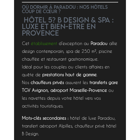
Où dormir à Paradou : nos hôtels
coup de cœur ?
Hôtel 5? B Design & Spa :
luxe et bien-être en
Provence
Cet
établissement
d’exception au
Paradou
allie
design contemporain, spa de 250 m², piscine
chauffée et restaurant gastronomique.
Idéal pour les couples ou clients affaires en
quête de
prestations haut de gamme
.
Nos
chauffeurs privés
assurent les
transferts gare
TGV Avignon, aéroport Marseille-Provence
ou
les navettes depuis votre hôtel vers vos
activités touristiques.
Mots-clés secondaires :
hôtel de luxe Paradou,
transfert aéroport Alpilles, chauffeur privé hôtel
B Design.