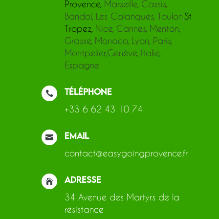
Provence,
Marseille, Cassis,
Bandol, Les Calanques, Toulon
,
St
Tropez
,
Nice, Cannes, Menton,
Grasse, Monaco,
Lyon, Paris,
Montpelier,Genève, Italie,
Espagne
Téléphone

+33 6 62 43 10 74
Email

contact@easygoingprovence.fr
Adresse

34 Avenue des Martyrs de la
résistance