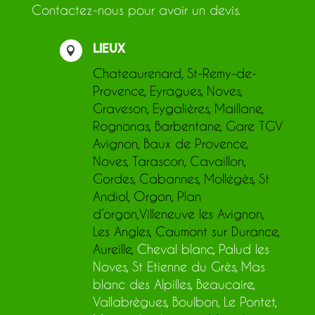
Contactez-nous pour avoir un devis.
Lieux

Chateaurenard
,
St-Remy-de-
Provence
,
Eyragues
,
Noves
,
Graveson
,
Eygalières
,
Maillane
,
Rognonas
,
Barbentane
,
Gare TGV
Avignon
,
Baux de Provence
,
Noves,
Tarascon
,
Cavaillon
,
Gordes
,
Cabannes
,
Mollégès
,
St
Andiol
,
Orgon
,
Plan
d’orgon
,
Villeneuve les Avignon
,
Les Angles
,
Caumont sur Durance
,
Aureille
,
Cheval blanc, Palud les
Noves, St Etienne du Grès, Mas
blanc des Alpilles, Beaucaire,
Vallabrègues, Boulbon, Le Pontet,