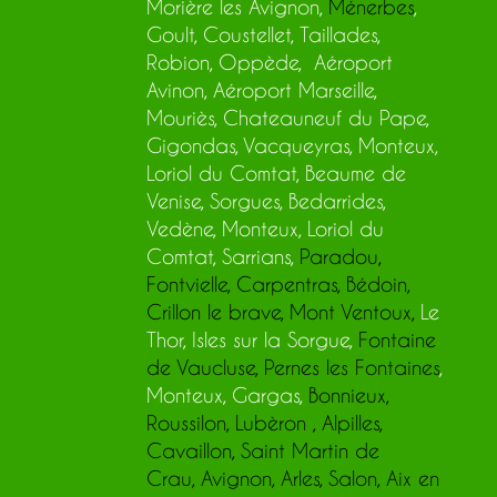
Morière les Avignon,
Ménerbes
,
Goult, Coustellet, Taillades,
Robion, Oppède, Aéroport
Avinon, Aéroport Marseille,
Mouriès, Chateauneuf du Pape,
Gigondas, Vacqueyras, Monteux,
Loriol du Comtat, Beaume de
Venise, Sorgues, Bedarrides,
Vedène, Monteux, Loriol du
Comtat, Sarrians,
Paradou
,
Fontvielle
,
Carpentras
,
Bédoin
,
Crillon le brave
,
Mont Ventoux
,
Le
Thor, Isles sur la Sorgue,
Fontaine
de Vaucluse
,
Pernes les Fontaines
,
Monteux,
Gargas,
Bonnieux
,
Roussilon
,
Lubèron
,
Alpilles
,
Cavaillon
,
Saint Martin de
Crau
,
Avignon
,
Arles
, Salon, Aix en