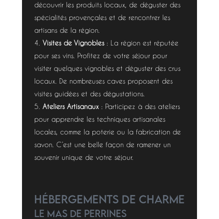
découvrir les produits locaux, de déguster des
spécialités provençales et de rencontrer les
artisans de la région.
Visites de Vignobles
: La région est réputée
pour ses vins. Profitez de votre séjour pour
visiter quelques vignobles et déguster des crus
locaux. De nombreuses caves proposent des
visites guidées et des dégustations.
Ateliers Artisanaux
: Participez à des ateliers
pour apprendre les techniques artisanales
locales, comme la poterie ou la fabrication de
savon. C’est une belle façon de ramener un
souvenir unique de votre séjour.
Hébergements de Charme
Le Mas de Perrines