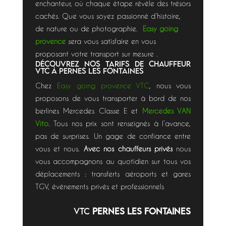
enchanteur, où chaque étape révèle des trésors
cachés. Que vous soyez passionné d’histoire,
de nature ou de photographie.
Easy going
provence
sera vous satisfaire en vous
proposant votre transport sur mesure .
Découvrez nos tarifs de chauffeur
VTC à Pernes les Fontaines
Chez
Easy going provence VTC
, nous vous
proposons de vous transporter à bord de nos
berlines Mercedes Classe E et
Mercedes VAN
Vito
. Tous nos prix sont renseignés à l’avance,
pas de surprises. Un gage de confiance entre
vous et nous.
Avec nos chauffeurs privés
nous
vous accompagnons au quotidien sur tous vos
déplacements : transferts aéroports et gares
TGV, événements privés et professionnels
VTC
Pernes les Fontaines