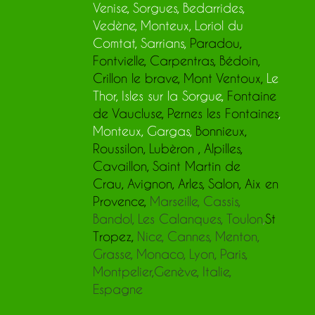
Venise, Sorgues, Bedarrides,
Vedène, Monteux, Loriol du
Comtat, Sarrians,
Paradou
,
Fontvielle
,
Carpentras
,
Bédoin
,
Crillon le brave
,
Mont Ventoux
,
Le
Thor, Isles sur la Sorgue,
Fontaine
de Vaucluse
,
Pernes les Fontaines
,
Monteux,
Gargas,
Bonnieux
,
Roussilon
,
Lubèron
,
Alpilles
,
Cavaillon
,
Saint Martin de
Crau
,
Avignon
,
Arles
, Salon, Aix en
Provence,
Marseille, Cassis,
Bandol, Les Calanques, Toulon
,
St
Tropez
,
Nice, Cannes, Menton,
Grasse, Monaco,
Lyon, Paris,
Montpelier,Genève, Italie,
Espagne