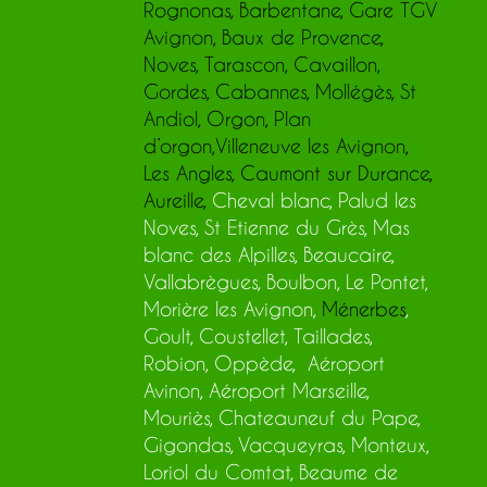
Rognonas
,
Barbentane
,
Gare TGV
Avignon
,
Baux de Provence
,
Noves,
Tarascon
,
Cavaillon
,
Gordes
,
Cabannes
,
Mollégès
,
St
Andiol
,
Orgon
,
Plan
d’orgon
,
Villeneuve les Avignon
,
Les Angles
,
Caumont sur Durance
,
Aureille
,
Cheval blanc, Palud les
Noves, St Etienne du Grès, Mas
blanc des Alpilles, Beaucaire,
Vallabrègues, Boulbon, Le Pontet,
Morière les Avignon,
Ménerbes
,
Goult, Coustellet, Taillades,
Robion, Oppède, Aéroport
Avinon, Aéroport Marseille,
Mouriès, Chateauneuf du Pape,
Gigondas, Vacqueyras, Monteux,
Loriol du Comtat, Beaume de