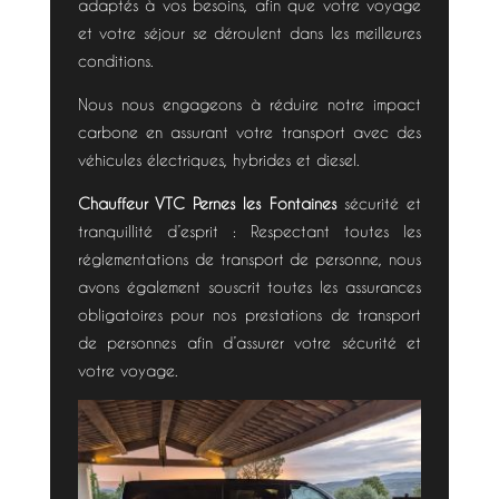
adaptés à vos besoins, afin que votre voyage
et votre séjour se déroulent dans les meilleures
conditions.
Nous nous engageons à réduire notre impact
carbone en assurant votre transport avec des
véhicules électriques, hybrides et diesel.
Chauffeur VTC
Pernes les Fontaines
sécurité et
tranquillité d’esprit : Respectant toutes les
réglementations de transport de personne,
nous
avons
également
souscrit
toutes
les
assurances
obligatoires
pour
nos
prestations
de
transport
de
personnes
afin
d’assurer votre
sécurité
et
votre
voyage
.