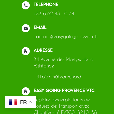
Téléphone

+33 6 62 43 10 74
Email

contact@easygoingprovence.fr
Adresse

34 Avenue des Martyrs de la
résistance
13160 Châteaurenard
EASY GOING PROVENCE VTC

Registre des exploitants de
FR
Voitures de Transport avec
Chauffeur n° EVTC013210158