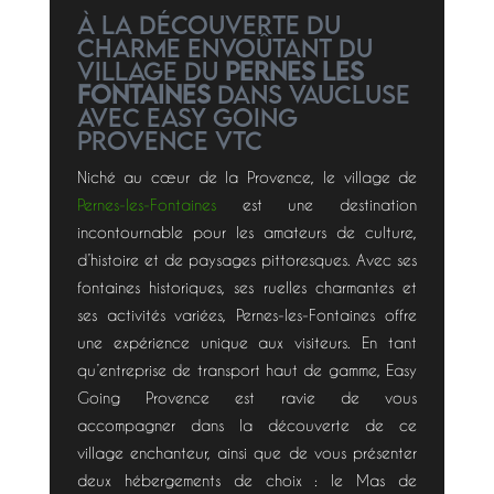
À la découverte du
charme envoûtant du
village du
Pernes les
Fontaines
dans Vaucluse
avec easy going
provence VTC
Niché au cœur de la Provence, le village de
Pernes-les-Fontaines
est une destination
incontournable pour les amateurs de culture,
d’histoire et de paysages pittoresques. Avec ses
fontaines historiques, ses ruelles charmantes et
ses activités variées, Pernes-les-Fontaines offre
une expérience unique aux visiteurs. En tant
qu’entreprise de transport haut de gamme, Easy
Going Provence est ravie de vous
accompagner dans la découverte de ce
village enchanteur, ainsi que de vous présenter
deux hébergements de choix : le Mas de