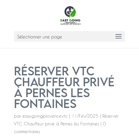
Sélectionner une page
Réserver VTC
Chauffeur privé
à Pernes les
Fontaines
par
easygoingprovencevtc
|
11/Fév/2025
|
Réserver
VTC Chauffeur privé à Pernes les Fontaines
|
0
commentaires