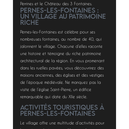
Perrines et le Château des 3 Fontaines.
Pernes-les-Fontaines :
Un Village au Patrimoine
Riche
Pernes-les-Fontaines est célèbre pour ses
nombreuses fontaines, au nombre de 40, qui
jalonnent le village. Chacune d’elles raconte
une histoire et témoigne du riche patrimoine
architectural de la région. En vous promenant
dans les ruelles pavées, vous découvrirez des
maisons anciennes, des églises et des vestiges
de l’époque médiévale. Ne manquez pas la
visite de l’église Saint-Pierre, un édifice
remarquable qui date du XIIe siècle.
Activités Touristiques à
Pernes-les-Fontaines
Le village offre une multitude d’activités pour